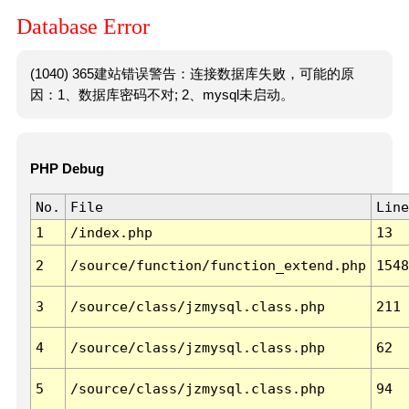
Database Error
(1040) 365建站错误警告：连接数据库失败，可能的原
因：1、数据库密码不对; 2、mysql未启动。
PHP Debug
No.
File
Line
1
/index.php
13
2
/source/function/function_extend.php
1548
3
/source/class/jzmysql.class.php
211
4
/source/class/jzmysql.class.php
62
5
/source/class/jzmysql.class.php
94