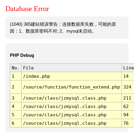
Database Error
(1040) 365建站错误警告：连接数据库失败，可能的原
因：1、数据库密码不对; 2、mysql未启动。
PHP Debug
No.
File
Line
1
/index.php
14
2
/source/function/function_extend.php
324
3
/source/class/jzmysql.class.php
211
4
/source/class/jzmysql.class.php
62
5
/source/class/jzmysql.class.php
94
6
/source/class/jzmysql.class.php
76