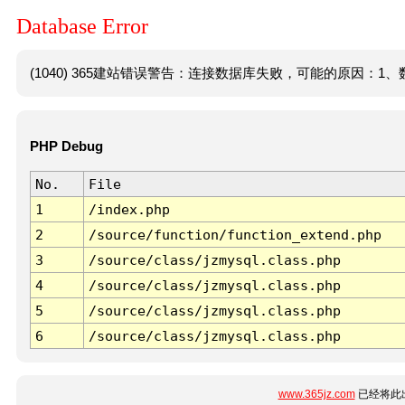
Database Error
(1040) 365建站错误警告：连接数据库失败，可能的原因：1、数
PHP Debug
No.
File
1
/index.php
2
/source/function/function_extend.php
3
/source/class/jzmysql.class.php
4
/source/class/jzmysql.class.php
5
/source/class/jzmysql.class.php
6
/source/class/jzmysql.class.php
www.365jz.com
已经将此