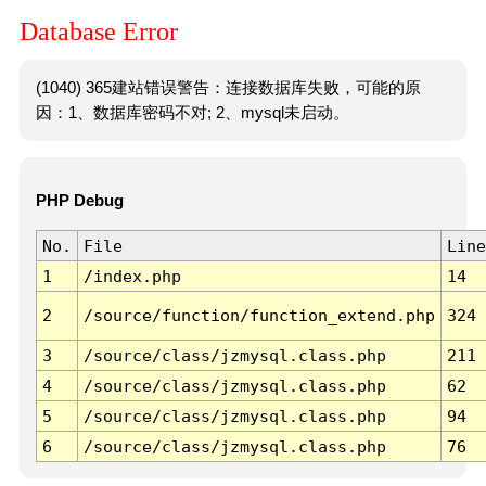
Database Error
(1040) 365建站错误警告：连接数据库失败，可能的原
因：1、数据库密码不对; 2、mysql未启动。
PHP Debug
No.
File
Line
1
/index.php
14
2
/source/function/function_extend.php
324
3
/source/class/jzmysql.class.php
211
4
/source/class/jzmysql.class.php
62
5
/source/class/jzmysql.class.php
94
6
/source/class/jzmysql.class.php
76