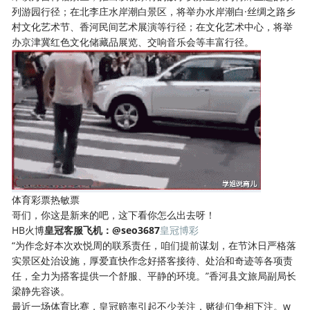
列游园行径；在北李庄水岸潮白景区，将举办水岸潮白·丝绸之路乡
村文化艺术节、香河民间艺术展演等行径；在文化艺术中心，将举
办京津冀红色文化储藏品展览、交响音乐会等丰富行径。
体育彩票热敏票
哥们，你这是新来的吧，这下看你怎么出去呀！
HB火博
皇冠客服飞机：@seo3687
皇冠博彩
“为作念好本次欢悦周的联系责任，咱们提前谋划，在节沐日严格落
实景区处治设施，厚爱直快作念好搭客接待、处治和奇迹等各项责
任，全力为搭客提供一个舒服、平静的环境。”香河县文旅局副局长
梁静先容谈。
最近一场体育比赛，皇冠赔率引起不少关注，赌徒们争相下注。w