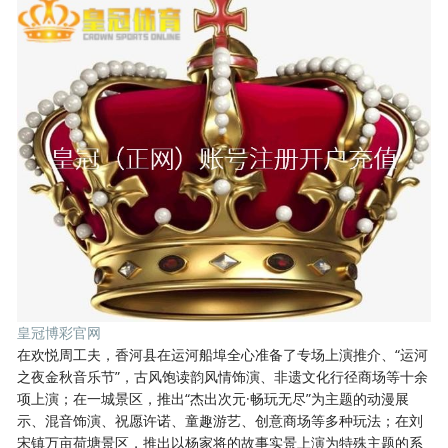
皇冠博彩官网
在欢悦周工夫，香河县在运河船埠全心准备了专场上演推介、“运河
之夜金秋音乐节”，古风饱读韵风情饰演、非遗文化行径商场等十余
项上演；在一城景区，推出“杰出次元·畅玩无尽”为主题的动漫展
示、混音饰演、祝愿许诺、童趣游艺、创意商场等多种玩法；在刘
宋镇万亩荷塘景区，推出以杨家将的故事实景上演为特殊主题的系