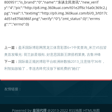
800951","is_brand":"0","name":"东谈主民资讯","new_verif
y":"4","pic":"http://p8.img.360kuai.com/t01e2ff6c16a0c369c2.j
pg","real":1,"textimg":"http://p9.img.360kuai.com/bl/0_3/t017c
4d51e87f46986f.png","verify":"0"},"zmt_status":0}","errms
g":"","errno":0}
上一篇：
盈禾国际博彩网黑龙江体育彩票6+1中奖查询_米兰VS拉皆
奥首发曝光: 荷兰妖星领衔, 好意思国新王牌搭档莱奥, 吉鲁冲锋
下一篇：
国际最正规的博彩平台欧洲杯数独2013_注意恪守36年，
利智如故输了，李连杰终究没放下被耗费的“她们”
友情链接：
Powered by
皇冠代理
@2013-2022
RSS地图
HTML地图