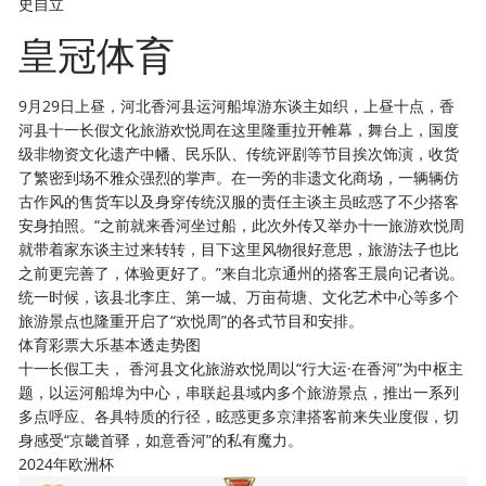
史自立
皇冠体育
9月29日上昼，河北香河县运河船埠游东谈主如织，上昼十点，香
河县十一长假文化旅游欢悦周在这里隆重拉开帷幕，舞台上，国度
级非物资文化遗产中幡、民乐队、传统评剧等节目挨次饰演，收货
了繁密到场不雅众强烈的掌声。在一旁的非遗文化商场，一辆辆仿
古作风的售货车以及身穿传统汉服的责任主谈主员眩惑了不少搭客
安身拍照。“之前就来香河坐过船，此次外传又举办十一旅游欢悦周
就带着家东谈主过来转转，目下这里风物很好意思，旅游法子也比
之前更完善了，体验更好了。”来自北京通州的搭客王晨向记者说。
统一时候，该县北李庄、第一城、万亩荷塘、文化艺术中心等多个
旅游景点也隆重开启了“欢悦周”的各式节目和安排。
体育彩票大乐基本透走势图
十一长假工夫， 香河县文化旅游欢悦周以“行大运·在香河”为中枢主
题，以运河船埠为中心，串联起县域内多个旅游景点，推出一系列
多点呼应、各具特质的行径，眩惑更多京津搭客前来失业度假，切
身感受“京畿首驿，如意香河”的私有魔力。
2024年欧洲杯