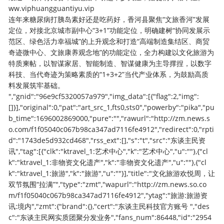
ww.viphuangguantiyu.vip
连年来糖尿病打胰岛素好还是吃药好，香河县聚焦“文旅香河”发展
定位，对接北京城市副中心“3+1”功能定位，明确建树“协同发展示
范区、绿色活力幸福城”的上升观念和打造“高端制造集结区、商贸
奇迹微中心、文旅康养观念地”的功能定位，全力构建以文化旅游为
特质柬帖，以智谋家居、智能制造、智谋健康为主导撑捏，以数字
科技、当代奇迹为策略素质的“1+3+2”当代产业体系，为鼓励高质
料发展筑牢基础。
","gnid":"96e9cf5320057a979","img_data":[{"flag":2,"img":
[]}],"original":0,"pat":"art_src_1,fts0,sts0","powerby":"pika","pu
b_time":1696002869000,"pure":"","rawurl":"http://zm.news.s
o.com/f1f05040c067b98ca347ad7116fe4912","redirect":0,"rpti
d":"1743de5d932cd468","rss_ext":[],"s":"t","src":"东谈主民资
讯","tag":[{"clk":"ktravel_1:艺术中心","k":"艺术中心","u":""},{"cl
k":"ktravel_1:非物资文化遗产","k":"非物资文化遗产","u":""},{"cl
k":"ktravel_1:旅游","k":"旅游","u":""}],"title":"文化旅游欢悦周，让
双节氛围“拉满”","type":"zmt","wapurl":"http://zm.news.so.co
m/f1f05040c067b98ca347ad7116fe4912","ytag":"旅游:旅游资
讯:境内","zmt":{"brand":{},"cert":"东谈主民科技官方账号 ","des
c":"东谈主民网实质团聚分发业务","fans_num":86448,"id":"2954