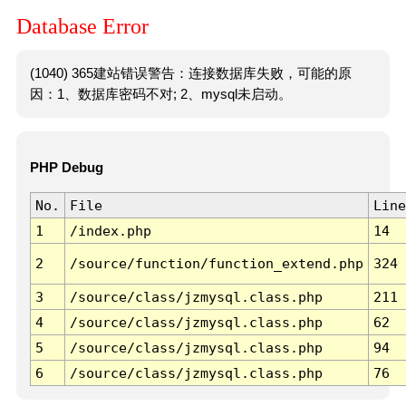
Database Error
(1040) 365建站错误警告：连接数据库失败，可能的原
因：1、数据库密码不对; 2、mysql未启动。
PHP Debug
No.
File
Line
1
/index.php
14
2
/source/function/function_extend.php
324
3
/source/class/jzmysql.class.php
211
4
/source/class/jzmysql.class.php
62
5
/source/class/jzmysql.class.php
94
6
/source/class/jzmysql.class.php
76