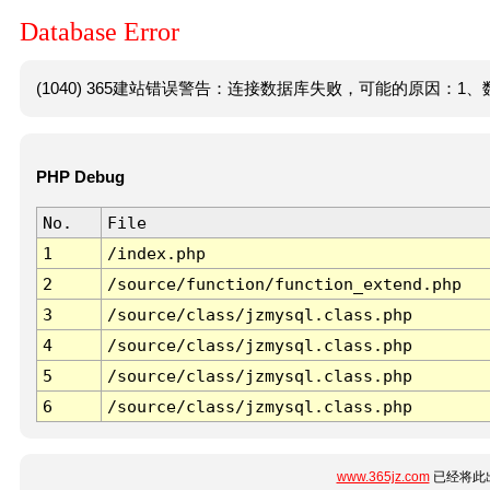
Database Error
(1040) 365建站错误警告：连接数据库失败，可能的原因：1、数
PHP Debug
No.
File
1
/index.php
2
/source/function/function_extend.php
3
/source/class/jzmysql.class.php
4
/source/class/jzmysql.class.php
5
/source/class/jzmysql.class.php
6
/source/class/jzmysql.class.php
www.365jz.com
已经将此