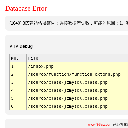
Database Error
(1040) 365建站错误警告：连接数据库失败，可能的原因：1、数
PHP Debug
No.
File
1
/index.php
2
/source/function/function_extend.php
3
/source/class/jzmysql.class.php
4
/source/class/jzmysql.class.php
5
/source/class/jzmysql.class.php
6
/source/class/jzmysql.class.php
www.365jz.com
已经将此