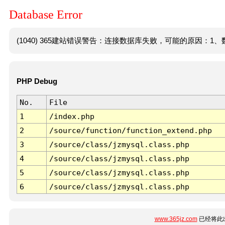
Database Error
(1040) 365建站错误警告：连接数据库失败，可能的原因：1、数
PHP Debug
No.
File
1
/index.php
2
/source/function/function_extend.php
3
/source/class/jzmysql.class.php
4
/source/class/jzmysql.class.php
5
/source/class/jzmysql.class.php
6
/source/class/jzmysql.class.php
www.365jz.com
已经将此