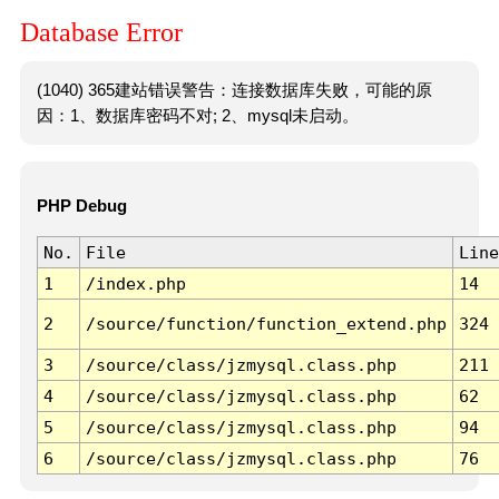
Database Error
(1040) 365建站错误警告：连接数据库失败，可能的原
因：1、数据库密码不对; 2、mysql未启动。
PHP Debug
No.
File
Line
1
/index.php
14
2
/source/function/function_extend.php
324
3
/source/class/jzmysql.class.php
211
4
/source/class/jzmysql.class.php
62
5
/source/class/jzmysql.class.php
94
6
/source/class/jzmysql.class.php
76