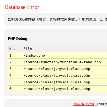
Database Error
(1040) 365建站错误警告：连接数据库失败，可能的原因：1、数
PHP Debug
No.
File
1
/index.php
2
/source/function/function_extend.php
3
/source/class/jzmysql.class.php
4
/source/class/jzmysql.class.php
5
/source/class/jzmysql.class.php
6
/source/class/jzmysql.class.php
www.365jz.com
已经将此