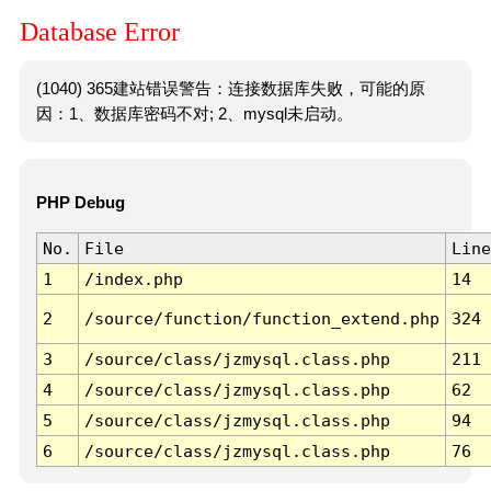
Database Error
(1040) 365建站错误警告：连接数据库失败，可能的原
因：1、数据库密码不对; 2、mysql未启动。
PHP Debug
No.
File
Line
1
/index.php
14
2
/source/function/function_extend.php
324
3
/source/class/jzmysql.class.php
211
4
/source/class/jzmysql.class.php
62
5
/source/class/jzmysql.class.php
94
6
/source/class/jzmysql.class.php
76