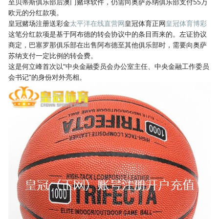
至贝蒂斯俱乐部后澳门赌球软件，仍需向奥萨苏纳俱乐部支付55万
欧元的分红款项。
皇冠赌场注册送彩金
太平洋在线直营网
皇冠体育正网
皇冠体育博彩
这笔分红款项是基于阿布德的转会协议中的条目而来的。左证协议
商定，巴塞罗那俱乐部在出售阿布德至其他俱乐部时，需要向奥萨
苏纳支付一定比例的转会费。
这是何立峰首次以“中央金融委员会办公室主任、中央金融工作委员
会书记”的身份对外亮相。