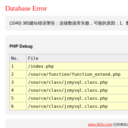
Database Error
(1040) 365建站错误警告：连接数据库失败，可能的原因：1、数
PHP Debug
No.
File
1
/index.php
2
/source/function/function_extend.php
3
/source/class/jzmysql.class.php
4
/source/class/jzmysql.class.php
5
/source/class/jzmysql.class.php
6
/source/class/jzmysql.class.php
www.365jz.com
已经将此