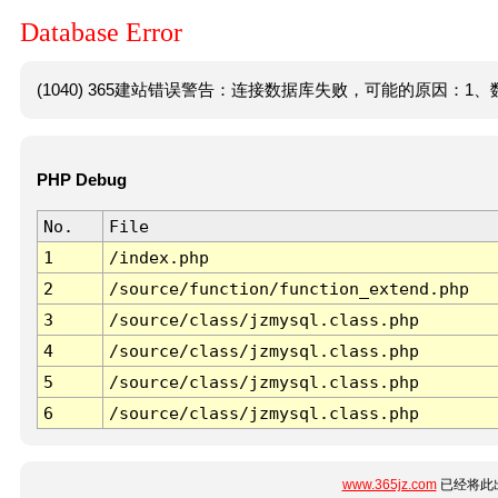
Database Error
(1040) 365建站错误警告：连接数据库失败，可能的原因：1、数
PHP Debug
No.
File
1
/index.php
2
/source/function/function_extend.php
3
/source/class/jzmysql.class.php
4
/source/class/jzmysql.class.php
5
/source/class/jzmysql.class.php
6
/source/class/jzmysql.class.php
www.365jz.com
已经将此