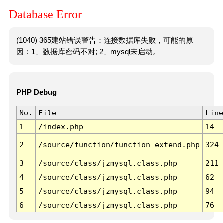
Database Error
(1040) 365建站错误警告：连接数据库失败，可能的原
因：1、数据库密码不对; 2、mysql未启动。
PHP Debug
No.
File
Line
1
/index.php
14
2
/source/function/function_extend.php
324
3
/source/class/jzmysql.class.php
211
4
/source/class/jzmysql.class.php
62
5
/source/class/jzmysql.class.php
94
6
/source/class/jzmysql.class.php
76