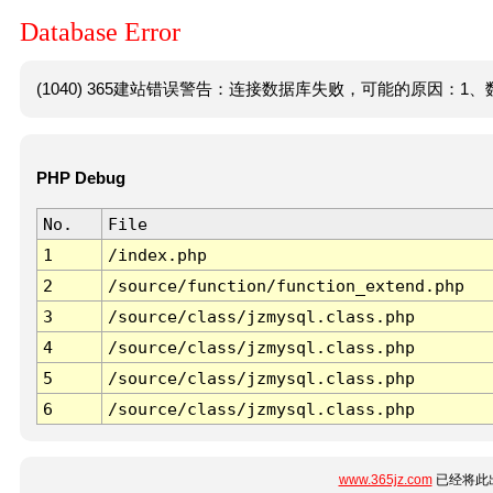
Database Error
(1040) 365建站错误警告：连接数据库失败，可能的原因：1、数
PHP Debug
No.
File
1
/index.php
2
/source/function/function_extend.php
3
/source/class/jzmysql.class.php
4
/source/class/jzmysql.class.php
5
/source/class/jzmysql.class.php
6
/source/class/jzmysql.class.php
www.365jz.com
已经将此