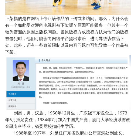
下架指的是在网络上停止该作品的上传或者访问。那么，为什么会
有一个如此受欢迎的电视剧被下架呢？原因可能很多，但其中一个
较为普遍的原因是版权问题。当原版权方或授权方认为他们的版权
被侵犯时，他们可能会向网络平台提出索赔，进而导致该作品下
架。此外，还有一些政策限制以及内容问题也可能导致一个作品被
下架。
刘昆，男，汉族，1956年12月生，广东饶平东说念主，1973
年6月插足责任，1984年7月加入中国共产党，厦门大学经济系财政
金融专科毕业，省委党校扣问生学历。
1988年至1997年，刘昆任广东省政府办公厅空洞处副处长、