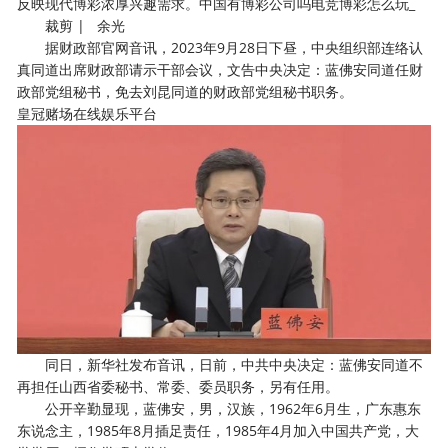
反映现代博彩浓厚兴趣需求。中国有博彩公司吗电竞博彩怎么玩_
裁剪 | 余光
据财政部官网音讯，2023年9月28日下昼，中央组织部连络认
真同道出席财政部请示干部会议，文告中央决定：蓝佛安同道任财
政部党组秘书，免去刘昆同道的财政部党组秘书职务。
皇冠赌场在线娱乐平台
同日，新华社发布音讯，日前，中共中央决定：蓝佛安同道不
再担任山西省委秘书、常委、委员职务，另有任用。
公开辛勤显现，蓝佛安，男，汉族，1962年6月生，广东惠东
东说念主，1985年8月插足责任，1985年4月加入中国共产党，大