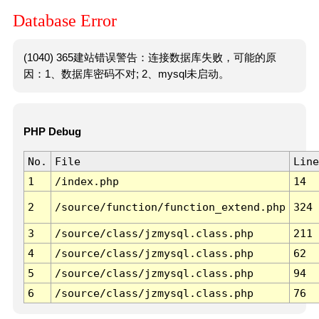
Database Error
(1040) 365建站错误警告：连接数据库失败，可能的原
因：1、数据库密码不对; 2、mysql未启动。
PHP Debug
No.
File
Line
1
/index.php
14
2
/source/function/function_extend.php
324
3
/source/class/jzmysql.class.php
211
4
/source/class/jzmysql.class.php
62
5
/source/class/jzmysql.class.php
94
6
/source/class/jzmysql.class.php
76