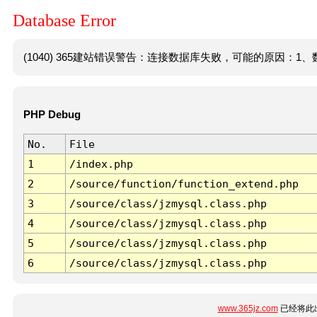
Database Error
(1040) 365建站错误警告：连接数据库失败，可能的原因：1、数
PHP Debug
No.
File
1
/index.php
2
/source/function/function_extend.php
3
/source/class/jzmysql.class.php
4
/source/class/jzmysql.class.php
5
/source/class/jzmysql.class.php
6
/source/class/jzmysql.class.php
www.365jz.com
已经将此