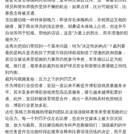
球员和替补席视作坚持不懈的机会：如果点球，比分可能改写，比
赛悬念将被灵通。
克拉滕伯格一样持保留魄力：即使存在体魄构兵，亦然两边互相的
碰撞，属于两名球员的浅近拼抢。胡桑诺夫体格上占优，但这并不
自动等同于犯规。用他的话说，这是“力量上的胜出，而非澄澈的犯
规作为”。
这再次把咱们带回到一个基本问题：何为“决定性的构兵”？裁判要
看的是构兵是否抢掠了穷困方得回球权或制造了澄澈的跌倒假象；
若仅仅被迫承受抵御的力量而仍然参与争抢，常常难以认定为犯
规。推行是，规章条款裁判在保护球员安全和督察比赛通晓之间找
到均衡。
裁判与视频复核：压力之下的判罚艺术
作为博彩行业佼佼者，皇冠一直以来不断提升博彩游戏质量服务水
平。其丰富多样博彩游戏类型高品质服务，吸引越来越博彩爱好
者。此外，皇冠积极体育明星合作，推出一系列独具特色营销活
动，博彩行业更加多彩。
达伦·英格兰和视频助理裁判团队在这场顶级杯赛里承受着宽敞的公
论压力。每一个判罚不仅左右比赛，也在外交媒体上被大宗次回
放、放大与裁剪。克拉滕伯格的专科声息教唆咱们：顶级裁判的中
枢任务是作念出能经得起规章诠释和比赛语境历练的决定，而不是