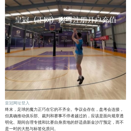
皇冠网址登入
终末，足球的魔力正巧在它的不齐全。争议会存在，盘考会连接，
但真确推动俱乐部、裁判和赛事不停者越过的，应该是面向规章透
明化、期间合理专揽和比赛自身质地的舒适鼎新金沙厅预定，而不
是一时的大怒与标签化质问。