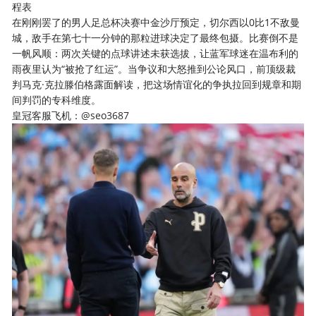
程表
在刚刚罢了的男人足总杯决赛中金沙厅预定，切尔西以0比1不敌曼
城，敌手在第七十一分钟的那粒进球决定了最终包摄。比赛倒不是
一帆风顺：两次关键的点球讲述未获选拔，让蓝军球迷在温布利的
雨夜里认为“被抢了红运”。当争议和大怒推到公论风口，前顶级裁
判马克·克拉滕伯格露面解读，把这场情谊化的争执拉回到规章和期
间判罚的专科维度。
皇冠客服飞机：@seo3687