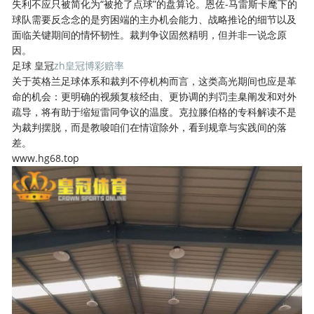
失利不应只被简化为“被抢了点球”的盘算论。恩佐-马雷斯卡麾下的
球队需要反念念的是穷困端的主办机会能力、战略推论的细节以及
面临关键期间的情怀韧性。裁判争议固然精明，但并非一说念原
因。
足球 皇冠
zh皇冠博彩赔率
关于英格兰足球体系和裁判不停机构而言，这类高光期间也应是革
命的机会：更明确的视频复核经由、更协调的判罚圭臬阐发和对外
疏导，将有助于缩短雷同争议的温度。克拉滕伯格的专科解读不是
为裁判摆脱，而是教唆咱们在情谊除外，看到规章与实践间的落
差。
www.hg68.top