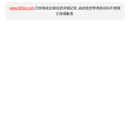
www.365jz.com
已经将此出错信息详细记录, 由此给您带来的访问不便我
们深感歉意.