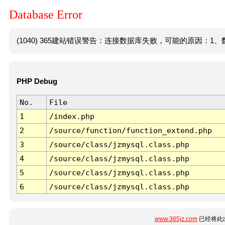
Database Error
(1040) 365建站错误警告：连接数据库失败，可能的原因：1、数
PHP Debug
No.
File
1
/index.php
2
/source/function/function_extend.php
3
/source/class/jzmysql.class.php
4
/source/class/jzmysql.class.php
5
/source/class/jzmysql.class.php
6
/source/class/jzmysql.class.php
www.365jz.com
已经将此