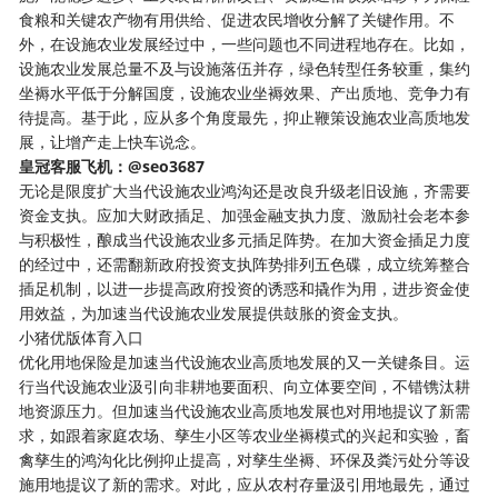
食粮和关键农产物有用供给、促进农民增收分解了关键作用。不
外，在设施农业发展经过中，一些问题也不同进程地存在。比如，
设施农业发展总量不及与设施落伍并存，绿色转型任务较重，集约
坐褥水平低于分解国度，设施农业坐褥效果、产出质地、竞争力有
待提高。基于此，应从多个角度最先，抑止鞭策设施农业高质地发
展，让增产走上快车说念。
皇冠客服飞机：@seo3687
无论是限度扩大当代设施农业鸿沟还是改良升级老旧设施，齐需要
资金支执。应加大财政插足、加强金融支执力度、激励社会老本参
与积极性，酿成当代设施农业多元插足阵势。在加大资金插足力度
的经过中，还需翻新政府投资支执阵势排列五色碟，成立统筹整合
插足机制，以进一步提高政府投资的诱惑和撬作为用，进步资金使
用效益，为加速当代设施农业发展提供鼓胀的资金支执。
小猪优版体育入口
优化用地保险是加速当代设施农业高质地发展的又一关键条目。运
行当代设施农业汲引向非耕地要面积、向立体要空间，不错镌汰耕
地资源压力。但加速当代设施农业高质地发展也对用地提议了新需
求，如跟着家庭农场、孳生小区等农业坐褥模式的兴起和实验，畜
禽孳生的鸿沟化比例抑止提高，对孳生坐褥、环保及粪污处分等设
施用地提议了新的需求。对此，应从农村存量汲引用地最先，通过