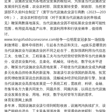
近来，设施农业成为各地农业发展的枢纽词。为加速当代设施农业
发展排列五色碟，农业农村部、国度发展转变委、财政部、当然资
源部不久前纠合制定了《寰宇当代设施农业汲引商酌（2023—203
0年）》。农业农村部也印发《对于发展当代设施农业的率领成
见》鞭策商酌落地落实。当代设施农业因不错拓展农业坐褥可能性
范围，有用提高地盘产出率、资源利用率和行状坐褥率，值得商
讨。
www.kingofoddszonezone.com纷争一位明星皇冠参加一场惊险
刺激博彩，最终夺得胜利，引起各方热议和关注。ag娱乐是哪里的
当代设施农业与设施农业的不同之处在于，愈加强调利用当代信息
工夫、生物工夫、工程装备工夫与当代经营经管阵势等当代坐褥身
分，促进农业集约化、圭臬化、机械化、绿色化、数字化水平进
步。鞭策当代设施农业高质地发展，不错使当代设施农业成为构建
多元化食品供给体系的新蓝海、加速汲引农业强国的新高地、拓宽
农民增收致富渠说念的新战场、流畅城乡经济轮回的新引擎。加速
当代设施农业高质地发展是一个系统工程，需政府、科研、金融、
市集等各方力量共同发力、同题共答、同频共振，以得志当代设施
农业发展在资金、用地、科技、数字化经管等方面的需求。
体育彩票网上购票
多年来，我国设施农业汲引得到昭彰收效，设施鸿沟执续扩大、设
施产能稳步进步、工夫装备渐渐改善、资源通俗收效昭彰，为保险