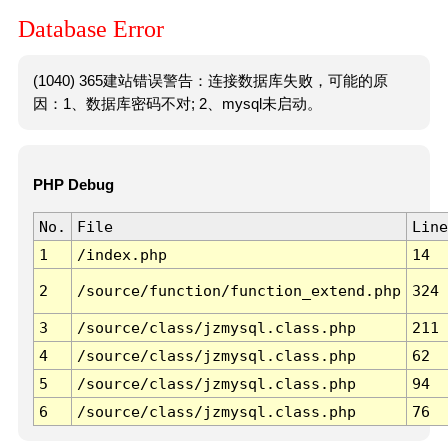
Database Error
(1040) 365建站错误警告：连接数据库失败，可能的原
因：1、数据库密码不对; 2、mysql未启动。
PHP Debug
No.
File
Line
1
/index.php
14
2
/source/function/function_extend.php
324
3
/source/class/jzmysql.class.php
211
4
/source/class/jzmysql.class.php
62
5
/source/class/jzmysql.class.php
94
6
/source/class/jzmysql.class.php
76