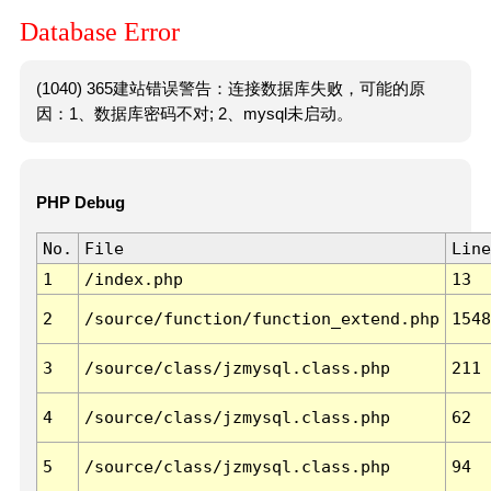
Database Error
(1040) 365建站错误警告：连接数据库失败，可能的原
因：1、数据库密码不对; 2、mysql未启动。
PHP Debug
No.
File
Line
1
/index.php
13
2
/source/function/function_extend.php
1548
3
/source/class/jzmysql.class.php
211
4
/source/class/jzmysql.class.php
62
5
/source/class/jzmysql.class.php
94