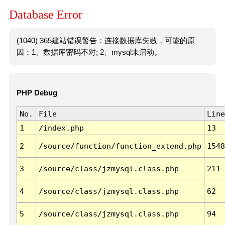
Database Error
(1040) 365建站错误警告：连接数据库失败，可能的原
因：1、数据库密码不对; 2、mysql未启动。
PHP Debug
No.
File
Line
1
/index.php
13
2
/source/function/function_extend.php
1548
3
/source/class/jzmysql.class.php
211
4
/source/class/jzmysql.class.php
62
5
/source/class/jzmysql.class.php
94