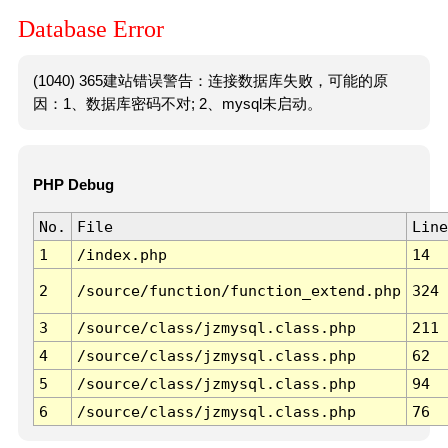
Database Error
(1040) 365建站错误警告：连接数据库失败，可能的原
因：1、数据库密码不对; 2、mysql未启动。
PHP Debug
No.
File
Line
1
/index.php
14
2
/source/function/function_extend.php
324
3
/source/class/jzmysql.class.php
211
4
/source/class/jzmysql.class.php
62
5
/source/class/jzmysql.class.php
94
6
/source/class/jzmysql.class.php
76