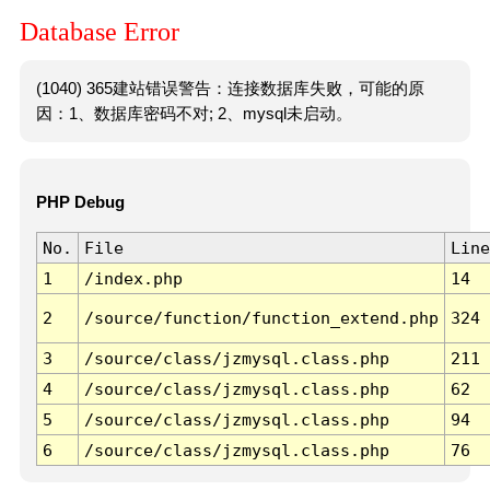
Database Error
(1040) 365建站错误警告：连接数据库失败，可能的原
因：1、数据库密码不对; 2、mysql未启动。
PHP Debug
No.
File
Line
1
/index.php
14
2
/source/function/function_extend.php
324
3
/source/class/jzmysql.class.php
211
4
/source/class/jzmysql.class.php
62
5
/source/class/jzmysql.class.php
94
6
/source/class/jzmysql.class.php
76