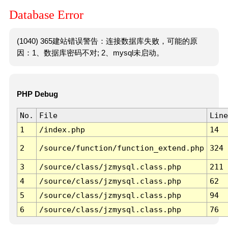
Database Error
(1040) 365建站错误警告：连接数据库失败，可能的原
因：1、数据库密码不对; 2、mysql未启动。
PHP Debug
No.
File
Line
1
/index.php
14
2
/source/function/function_extend.php
324
3
/source/class/jzmysql.class.php
211
4
/source/class/jzmysql.class.php
62
5
/source/class/jzmysql.class.php
94
6
/source/class/jzmysql.class.php
76