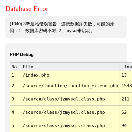
Database Error
(1040) 365建站错误警告：连接数据库失败，可能的原
因：1、数据库密码不对; 2、mysql未启动。
PHP Debug
No.
File
Line
1
/index.php
13
2
/source/function/function_extend.php
1548
3
/source/class/jzmysql.class.php
211
4
/source/class/jzmysql.class.php
62
5
/source/class/jzmysql.class.php
94