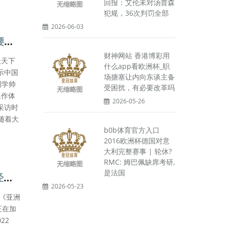
回报：艾伦未对汤普森
犯规，36次判罚全部
2026-06-03
亚新现金网欧洲杯点球镜头_张伟丽卫冕UFC草量级天下金腰带&#32;周冠宇期待主场作战
财神网站 香港博彩用
级天下
什么app看欧洲杯_职
示中国
场搪塞让内向东谈主备
周学帅
受困扰，有必要改革吗
工作体
2026-05-26
采访时
随着大
b0b体育官方入口
2016欧洲杯德国对意
大利完整赛事 | 轮休?
RMC: 姆巴佩缺席考研,
是法国
亚博平台皇冠体育足球app_博鳌亚洲论坛发布《亚洲数字经济报告2023》：亚洲列国应当协力推动分享数字经济发展红利
2026-05-23
布《亚洲
正在加
22