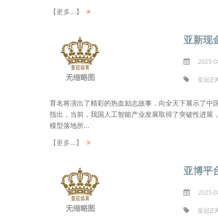
【更多...】
2025-0
皇冠正
育名将演出了精彩的热血励志故事，向全天下展示了中国
指出，当前，我国人工智能产业发展取得了突破性进展
模型落地所...
【更多...】
2025-0
皇冠正