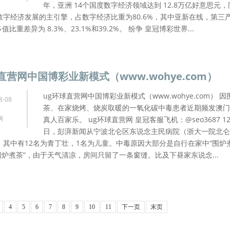
年，亚洲 14个国度数字经济领域达到 12.8万亿好意思元
亚洲数字经济发展的主引擎，占数字经济比重为80.6%，其中亚新在线，第三
异为 8.3%、23.1%和39.2%。 纷争 皇冠博彩世界...
直营网中国博彩业新模式（www.wohye.com）
ug环球直营网中国博彩业新模式（www.wohye.com） 
8-08
茶、在家烧烤、烧炭取暖的一氧化碳中毒患者近期频发澳门
网
真人百家乐。 ug环球直营网 皇冠客服飞机：@seo3687 12
日，彭湃新闻从宁波北仑区东说念主民病院（浙大一院北仑
其中有12名为青丁壮，1名为儿童。中毒原因大部分是自行在家中“围炉
围炉煮茶”，由于天气清凉，房间只留了一条窗缝。比及下昼家东说念...
4
5
6
7
8
9
10
11
下一页
末页