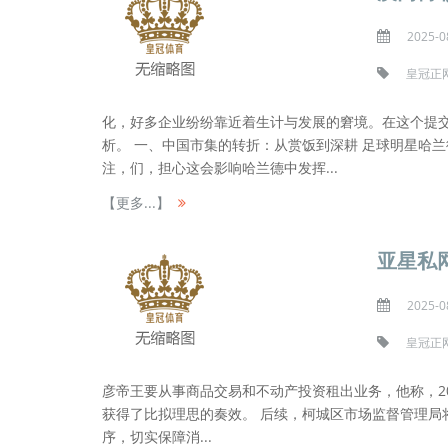
2025-0
皇冠正
化，好多企业纷纷靠近着生计与发展的窘境。在这个提
析。 一、中国市集的转折：从赏饭到深耕 足球明星哈
注，们，担心这会影响哈兰德中发挥...
【更多...】
2025-0
皇冠正
彦帝王要从事商品交易和不动产投资租出业务，他称，2
获得了比拟理思的奏效。 后续，柯城区市场监督管理局
序，切实保障消...