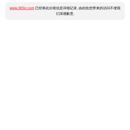
www.365jz.com
已经将此出错信息详细记录, 由此给您带来的访问不便我
们深感歉意.