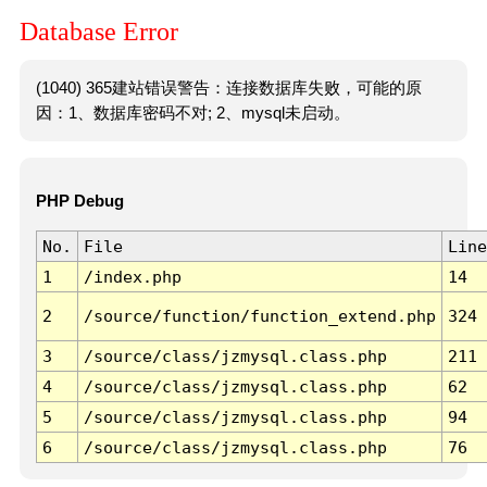
Database Error
(1040) 365建站错误警告：连接数据库失败，可能的原
因：1、数据库密码不对; 2、mysql未启动。
PHP Debug
No.
File
Line
1
/index.php
14
2
/source/function/function_extend.php
324
3
/source/class/jzmysql.class.php
211
4
/source/class/jzmysql.class.php
62
5
/source/class/jzmysql.class.php
94
6
/source/class/jzmysql.class.php
76