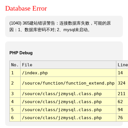
Database Error
(1040) 365建站错误警告：连接数据库失败，可能的原
因：1、数据库密码不对; 2、mysql未启动。
PHP Debug
No.
File
Line
1
/index.php
14
2
/source/function/function_extend.php
324
3
/source/class/jzmysql.class.php
211
4
/source/class/jzmysql.class.php
62
5
/source/class/jzmysql.class.php
94
6
/source/class/jzmysql.class.php
76