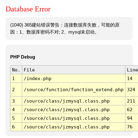
Database Error
(1040) 365建站错误警告：连接数据库失败，可能的原
因：1、数据库密码不对; 2、mysql未启动。
PHP Debug
No.
File
Line
1
/index.php
14
2
/source/function/function_extend.php
324
3
/source/class/jzmysql.class.php
211
4
/source/class/jzmysql.class.php
62
5
/source/class/jzmysql.class.php
94
6
/source/class/jzmysql.class.php
76