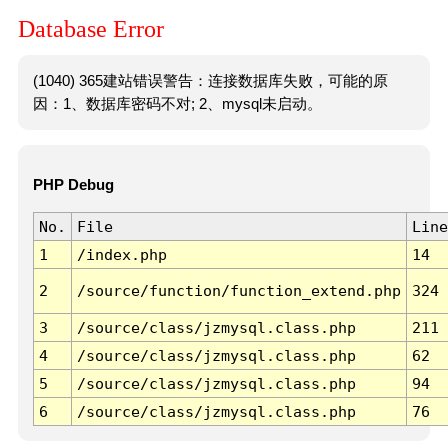
Database Error
(1040) 365建站错误警告：连接数据库失败，可能的原
因：1、数据库密码不对; 2、mysql未启动。
PHP Debug
No.
File
Line
1
/index.php
14
2
/source/function/function_extend.php
324
3
/source/class/jzmysql.class.php
211
4
/source/class/jzmysql.class.php
62
5
/source/class/jzmysql.class.php
94
6
/source/class/jzmysql.class.php
76