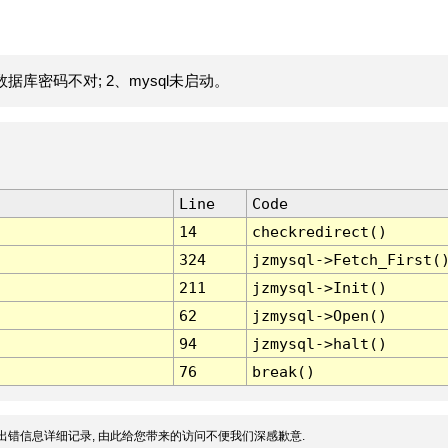
据库密码不对; 2、mysql未启动。
Line
Code
14
checkredirect()
324
jzmysql->Fetch_First(
211
jzmysql->Init()
62
jzmysql->Open()
94
jzmysql->halt()
76
break()
出错信息详细记录, 由此给您带来的访问不便我们深感歉意.