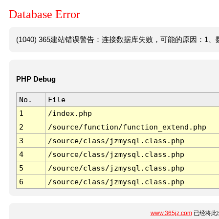
Database Error
(1040) 365建站错误警告：连接数据库失败，可能的原因：1、数
PHP Debug
No.
File
1
/index.php
2
/source/function/function_extend.php
3
/source/class/jzmysql.class.php
4
/source/class/jzmysql.class.php
5
/source/class/jzmysql.class.php
6
/source/class/jzmysql.class.php
www.365jz.com
已经将此