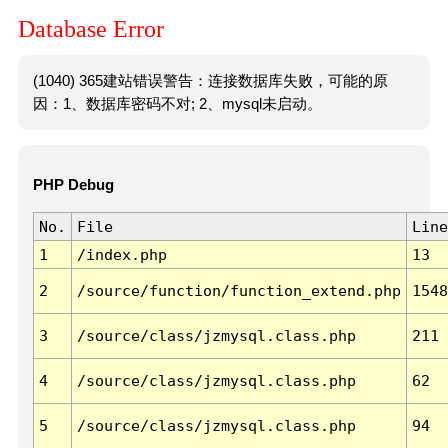
Database Error
(1040) 365建站错误警告：连接数据库失败，可能的原
因：1、数据库密码不对; 2、mysql未启动。
PHP Debug
No.
File
Line
1
/index.php
13
2
/source/function/function_extend.php
1548
3
/source/class/jzmysql.class.php
211
4
/source/class/jzmysql.class.php
62
5
/source/class/jzmysql.class.php
94