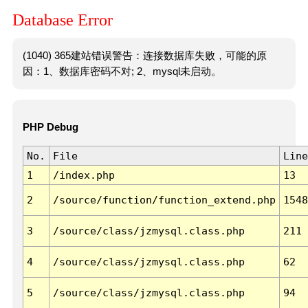
Database Error
(1040) 365建站错误警告：连接数据库失败，可能的原
因：1、数据库密码不对; 2、mysql未启动。
PHP Debug
No.
File
Line
1
/index.php
13
2
/source/function/function_extend.php
1548
3
/source/class/jzmysql.class.php
211
4
/source/class/jzmysql.class.php
62
5
/source/class/jzmysql.class.php
94