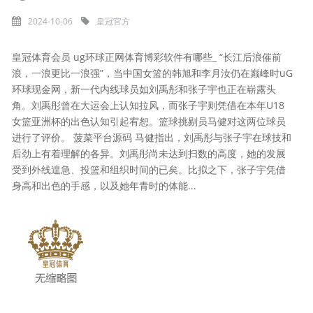
2024-10-06
皇冠官方
皇冠体育会员 ug环球正网体育博彩软件有哪些_ “长江后浪催前
浪，一浪更比一浪强”，当中国女篮的韩旭和李月汝仍在巅峰时uG
环球现金网，新一代内线球员如刘禹彤和张子宇也正在崭露头
角。刘禹彤曾在大运会上认知拉风，而张子宇则凭借在本年U18
女篮亚洲杯的出色认知引起宥恕。篮球挑剔员马健对这两位球员
进行了评价。 菠菜平台源码 马健指出，刘禹彤与张子宇在球技和
后劲上有着理解的各异。刘禹彤尚未达到扫数的高度，她的发展
受到外线遑急、投篮和组织时间的已矣。比拟之下，张子宇凭借
身高和出色的手感，以及她年青时的体能...