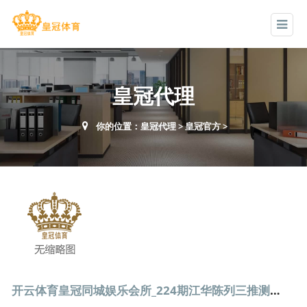
皇冠代理
你的位置：
皇冠代理
>
皇冠官方
>
开云体育皇冠同城娱乐会所_224期江华陈列三推测奖号：胆码参考