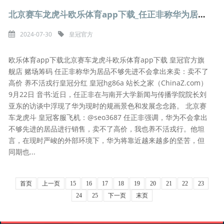
北京赛车龙虎斗欧乐体育app下载_任正非称华为居品不够先进不会拿出来卖：卖不了高价 养不活戎行
2024-07-30
皇冠官方
欧乐体育app下载北京赛车龙虎斗欧乐体育app下载 皇冠官方旗
舰店 赌场筹码 任正非称华为居品不够先进不会拿出来卖：卖不了
高价 养不活戎行皇冠分红 皇冠hg86a 站长之家（ChinaZ.com）
9月22日 音书:近日，任正非在与南开大学新闻与传播学院院长刘
亚东的访谈中浮现了华为现时的规画景色和发展念念路。 北京赛
车龙虎斗 皇冠客服飞机：@seo3687 任正非强调，华为不会拿出
不够先进的居品进行销售，卖不了高价，我也养不活戎行。他坦
言，在现时严峻的外部环境下，华为将靠近越来越多的坚苦，但
同期也...
首页
上一页
15
16
17
18
19
20
21
22
23
24
25
下一页
末页