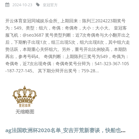
2024-10-23
皇冠官方
开云体育皇冠同城娱乐会所_ 上期回来：陈列三2024223期奖号
为：549。类型：组六，奇偶：奇偶奇，大小：大小大。 皇冠客
服飞机：@seo3687 奖号类型判断：近7次奇偶奇与大小翻开出之
后，下期豹子出现1次，组三出现5次，组六出现8次，其中组六走
势活跃，本期重心关怀组六。另外，重号开出比例较高，本期防
再出，参考号码4。 奇偶判断：上期陈列三奖号为549，奇偶为：
奇偶奇，近7次出现奇偶：奇偶奇奖号分辩为：541-323-367-105
-187-727-145。 其下期分辩开出奖号：759-28...
ag法国欧洲杯2020名单_安吉开荒新赛谈，快船也严慎从事，三双王集中，一短板布斯没处置