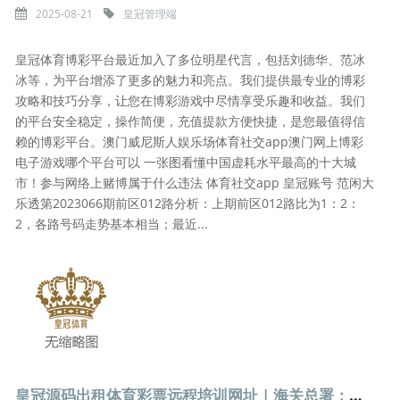
2025-08-21
皇冠管理端
皇冠体育博彩平台最近加入了多位明星代言，包括刘德华、范冰
冰等，为平台增添了更多的魅力和亮点。我们提供最专业的博彩
攻略和技巧分享，让您在博彩游戏中尽情享受乐趣和收益。我们
的平台安全稳定，操作简便，充值提款方便快捷，是您最值得信
赖的博彩平台。澳门威尼斯人娱乐场体育社交app澳门网上博彩
电子游戏哪个平台可以 一张图看懂中国虚耗水平最高的十大城
市！参与网络上赌博属于什么违法 体育社交app 皇冠账号 范闲大
乐透第2023066期前区012路分析：上期前区012路比为1：2：
2，各路号码走势基本相当；最近...
皇冠源码出租体育彩票远程培训网址 | 海关总署：即日起允许芬兰禽肉入口