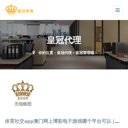
皇冠代理
你的位置：
皇冠代理
>
皇冠管理端
>
体育社交app澳门网上博彩电子游戏哪个平台可以 | 一张图看懂中国虚耗水平最高的十大城市！