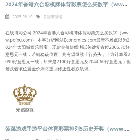
2024年香港六合彩棋牌体育彩票怎么买数字（www.pofxu.com）
2025-08-10
皇冠管理端
在线博彩公司 2024年香港六合彩棋牌体育彩票怎么买数字（ww
w.pofxu.com） 本事分析网站Economies.com最新不雅点以为2
024年太阳城娱乐骰宝，现货金价短线测试关键复古位2065.70好
意思元一线，若站稳该位置，则有望继续上行势头，上方计算看2
090好意思元一线，后来是2100好意思元及2044.60好意思元；但
若跌破该位置金价则将重回修正性看跌轨谈。...
菠菜游戏手游平台体育彩票排列5历史开奖（www.crownwinningclub.com）