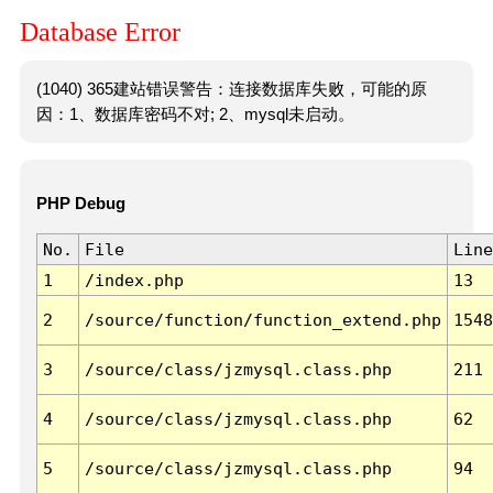
Database Error
(1040) 365建站错误警告：连接数据库失败，可能的原
因：1、数据库密码不对; 2、mysql未启动。
PHP Debug
No.
File
Line
1
/index.php
13
2
/source/function/function_extend.php
1548
3
/source/class/jzmysql.class.php
211
4
/source/class/jzmysql.class.php
62
5
/source/class/jzmysql.class.php
94