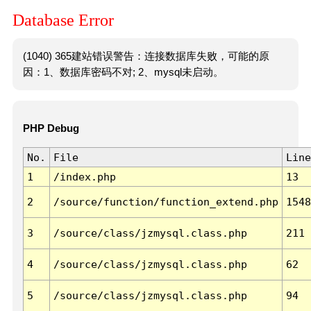
Database Error
(1040) 365建站错误警告：连接数据库失败，可能的原
因：1、数据库密码不对; 2、mysql未启动。
PHP Debug
No.
File
Line
1
/index.php
13
2
/source/function/function_extend.php
1548
3
/source/class/jzmysql.class.php
211
4
/source/class/jzmysql.class.php
62
5
/source/class/jzmysql.class.php
94