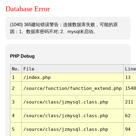
Database Error
(1040) 365建站错误警告：连接数据库失败，可能的原
因：1、数据库密码不对; 2、mysql未启动。
PHP Debug
No.
File
Line
1
/index.php
13
2
/source/function/function_extend.php
1548
3
/source/class/jzmysql.class.php
211
4
/source/class/jzmysql.class.php
62
5
/source/class/jzmysql.class.php
94