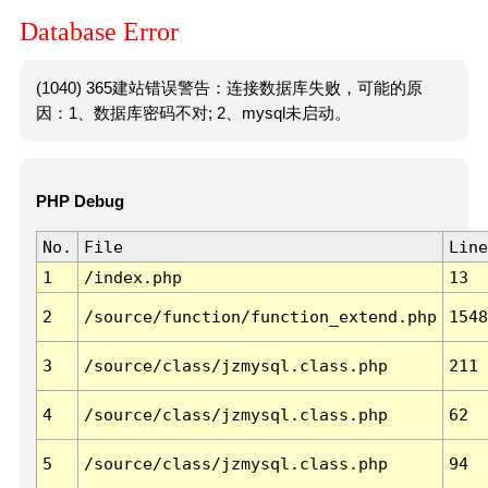
Database Error
(1040) 365建站错误警告：连接数据库失败，可能的原
因：1、数据库密码不对; 2、mysql未启动。
PHP Debug
No.
File
Line
1
/index.php
13
2
/source/function/function_extend.php
1548
3
/source/class/jzmysql.class.php
211
4
/source/class/jzmysql.class.php
62
5
/source/class/jzmysql.class.php
94