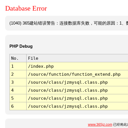
Database Error
(1040) 365建站错误警告：连接数据库失败，可能的原因：1、数
PHP Debug
No.
File
1
/index.php
2
/source/function/function_extend.php
3
/source/class/jzmysql.class.php
4
/source/class/jzmysql.class.php
5
/source/class/jzmysql.class.php
6
/source/class/jzmysql.class.php
www.365jz.com
已经将此