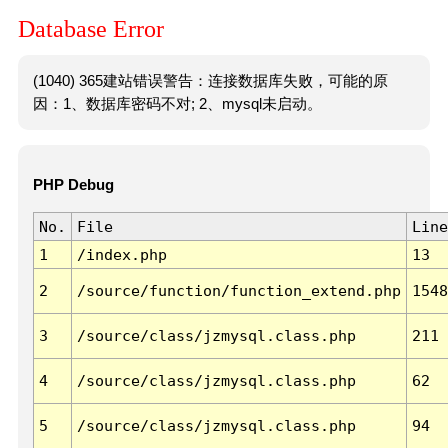
Database Error
(1040) 365建站错误警告：连接数据库失败，可能的原
因：1、数据库密码不对; 2、mysql未启动。
PHP Debug
No.
File
Line
1
/index.php
13
2
/source/function/function_extend.php
1548
3
/source/class/jzmysql.class.php
211
4
/source/class/jzmysql.class.php
62
5
/source/class/jzmysql.class.php
94