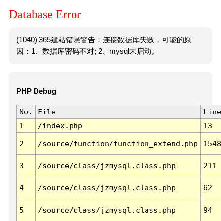
Database Error
(1040) 365建站错误警告：连接数据库失败，可能的原
因：1、数据库密码不对; 2、mysql未启动。
PHP Debug
No.
File
Line
1
/index.php
13
2
/source/function/function_extend.php
1548
3
/source/class/jzmysql.class.php
211
4
/source/class/jzmysql.class.php
62
5
/source/class/jzmysql.class.php
94