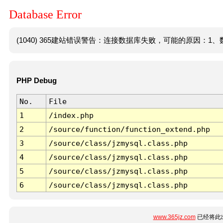
Database Error
(1040) 365建站错误警告：连接数据库失败，可能的原因：1、数
PHP Debug
No.
File
1
/index.php
2
/source/function/function_extend.php
3
/source/class/jzmysql.class.php
4
/source/class/jzmysql.class.php
5
/source/class/jzmysql.class.php
6
/source/class/jzmysql.class.php
www.365jz.com
已经将此